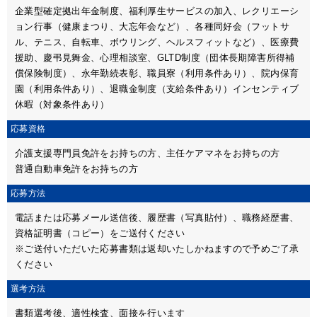
企業型確定拠出年金制度、福利厚生サービスの加入、レクリエーシ
ョン行事（健康まつり、大忘年会など）、各種同好会（フットサ
ル、テニス、自転車、ボウリング、ヘルスフィットなど）、医療費
援助、慶弔見舞金、心理相談室、GLTD制度（団体長期障害所得補
償保険制度）、永年勤続表彰、職員寮（利用条件あり）、院内保育
園（利用条件あり）、退職金制度（支給条件あり）インセンティブ
休暇（対象条件あり）
応募資格
介護支援専門員免許をお持ちの方、主任ケアマネをお持ちの方
普通自動車免許をお持ちの方
応募方法
電話または応募メール送信後、履歴書（写真貼付）、職務経歴書、
資格証明書（コピー）をご送付ください
※ご送付いただいた応募書類は返却いたしかねますので予めご了承
ください
選考方法
書類選考後、適性検査、面接を行います