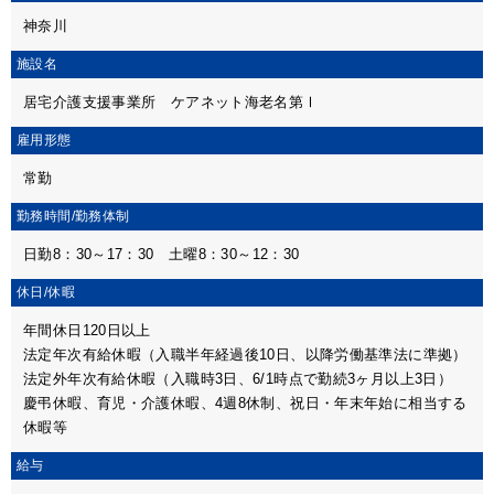
神奈川
施設名
居宅介護支援事業所 ケアネット海老名第Ⅰ
雇用形態
常勤
勤務時間/
勤務体制
日勤8：30～17：30 土曜8：30～12：30
休日/休暇
年間休日120日以上
法定年次有給休暇（入職半年経過後10日、以降労働基準法に準拠）
法定外年次有給休暇（入職時3日、6/1時点で勤続3ヶ月以上3日）
慶弔休暇、育児・介護休暇、4週8休制、祝日・年末年始に相当する
休暇等
給与