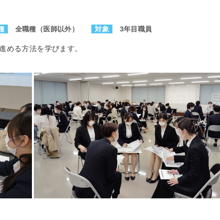
種
全職種（医師以外）
対象
3年目職員
進める方法を学びます。