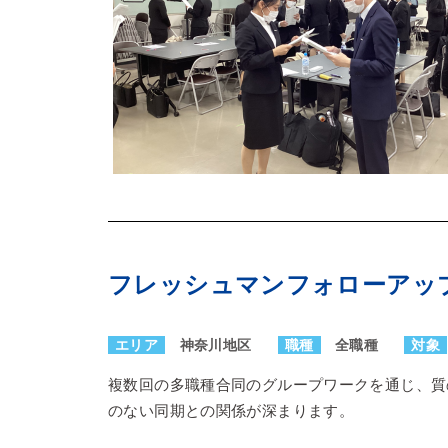
フレッシュマンフォローアッ
エリア
神奈川地区
職種
全職種
対象
複数回の多職種合同のグループワークを通じ、質
のない同期との関係が深まります。