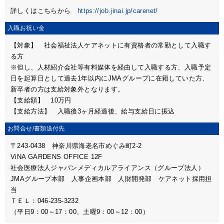
詳しくはこちらから
https://job.jinai.jp/carenet/
入職お祝い金
【対象】 社会福祉法人ケアネットに有資格者の常勤として入職す
る方
※但し、人材紹介会社等有料媒体を経由して入職する方、入職予定
日を起算日として過去1年以内にJMAグループに在籍していた方、
新卒者の方は支給対象外となります。
【支給額】 10万円
【支給方法】 入職後3ヶ月経過後、給与支給日に振込
お問合せ/
書類送付先
〒243-0438 神奈川県海老名市めぐみ町2-2
ViNA GARDENS OFFICE 12F
社会医療法人ジャパンメディカルアライアンス（グループ法人）
JMAグループ本部 人事企画本部 人財開発部 ケアネット採用担
当
ＴＥＬ：046-235-3232
（平日9：00～17：00、土曜9：00～12：00）