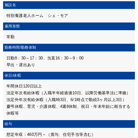
施設名
特別養護老人ホーム シェ・モア
雇用形態
常勤
勤務時間/
勤務体制
日勤8：30～17：30、当直16：30～9：00
早出・遅出あり
休日/休暇
年間休日120日以上
法定年次有給休暇（入職半年経過後10日、以降労働基準法に準拠）
法定外年次有給休暇（入職時3日、6/1時点で勤続3ヶ月以上3日）
慶弔休暇、育児・介護休暇、4週8休制、祝日・年末年始に相当する
休暇等
給与
想定年収：460万円～（賞与、住宅手当等含む）