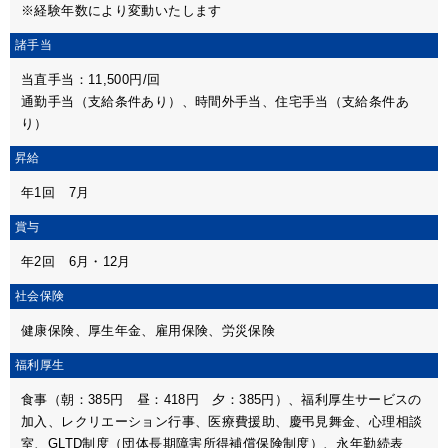
※経験年数により変動いたします
諸手当
当直手当：11,500円/回
通勤手当（支給条件あり）、時間外手当、住宅手当（支給条件あ
り）
昇給
年1回 7月
賞与
年2回 6月・12月
社会保険
健康保険、厚生年金、雇用保険、労災保険
福利厚生
食事（朝：385円 昼：418円 夕：385円）、福利厚生サービスの
加入、レクリエーション行事、医療費援助、慶弔見舞金、心理相談
室、GLTD制度（団体長期障害所得補償保険制度）、永年勤続表