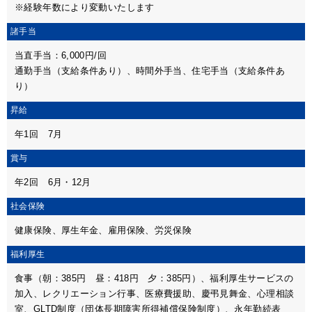
※経験年数により変動いたします
諸手当
当直手当：6,000円/回
通勤手当（支給条件あり）、時間外手当、住宅手当（支給条件あ
り）
昇給
年1回 7月
賞与
年2回 6月・12月
社会保険
健康保険、厚生年金、雇用保険、労災保険
福利厚生
食事（朝：385円 昼：418円 夕：385円）、福利厚生サービスの
加入、レクリエーション行事、医療費援助、慶弔見舞金、心理相談
室、GLTD制度（団体長期障害所得補償保険制度）、永年勤続表