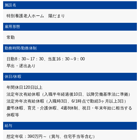
施設名
特別養護老人ホーム 陽だまり
雇用形態
常勤
勤務時間/
勤務体制
日勤8：30～17：30、当直16：30～9：00
早出・遅出あり
休日/休暇
年間休日120日以上
法定年次有給休暇（入職半年経過後10日、以降労働基準法に準拠）
法定外年次有給休暇（入職時3日、6/1時点で勤続3ヶ月以上3日）
慶弔休暇、育児・介護休暇、4週8休制、祝日・年末年始に相当する
休暇等
給与
想定年収：390万円～（賞与、住宅手当等含む）