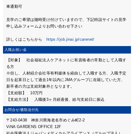
車通勤可
見学のご希望は随時受け付けていますので、下記特設サイトの見学
申し込みフォームよりお問い合わせ下さい
詳しくはこちらから
https://job.jinai.jp/carenet/
入職お祝い金
【対象】 社会福祉法人ケアネットに有資格者の常勤として入職す
る方
※但し、人材紹介会社等有料媒体を経由して入職する方、入職予定
日を起算日として過去1年以内にJMAグループに在籍していた方、
新卒者の方は支給対象外となります。
【支給額】 10万円
【支給方法】 入職後3ヶ月経過後、給与支給日に振込
お問合せ/
書類送付先
〒243-0438 神奈川県海老名市めぐみ町2-2
ViNA GARDENS OFFICE 12F
社会医療法人ジャパンメディカルアライアンス（グループ法人）