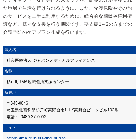
た地域で生活を続けられるように、また、介護保険やその他
のサービスを上手に利用するために、総合的な相談や権利擁
護など、様々な支援を行う機関です。要支援1～2の方までの
介護予防のケアプラン作成を行います。
法人名
社会医療法人 ジャパンメディカルアライアンス
名称
杉戸町JMA地域包括支援センター
所在地
〒345-0046
埼玉県北葛飾郡杉戸町高野台南1-1-9高野台ピージビル102号
電話：
0480-37-0002
サイト
https://jma.gr.jp/staying_sugito/