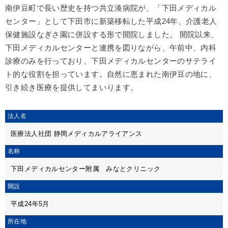
南伊豆町で長い歴史を持つ共立湊病院が、「下田メディカル
センター」として下田市に新築移転した平成24年、介護老人
保健施設なぎさ園に併設する形で開院しました。 開院以来、
下田メディカルセンターと連携を図りながら、午前中、内科
診療のみを行っており、下田メディカルセンターのサテライ
ト的な役割を担っています。自然に恵まれた南伊豆の地に、
引き続き医療を提供してまいります。
法人名
医療法人社団 静岡メディカルアライアンス
名称
下田メディカルセンター附属 みなとクリニック
開設
平成24年5月
所在地