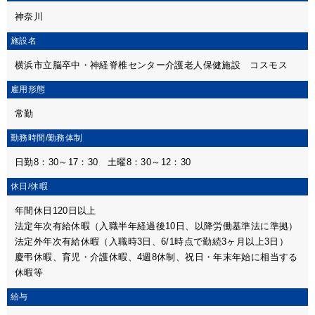
神奈川
施設名
横浜市立脳卒中・神経脊椎センター介護老人保健施設 コスモス
雇用形態
常勤
勤務時間/
勤務体制
日勤8：30～17：30 土曜8：30～12：30
休日/休暇
年間休日120日以上
法定年次有給休暇（入職半年経過後10日、以降労働基準法に準拠）
法定外年次有給休暇（入職時3日、6/1時点で勤続3ヶ月以上3日）
慶弔休暇、育児・介護休暇、4週8休制、祝日・年末年始に相当する
休暇等
給与