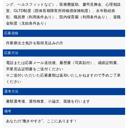
ング、ヘルスフィットなど）、医療費援助、慶弔見舞金、心理相談
室、GLTD制度（団体長期障害所得補償保険制度）、永年勤続表
彰、職員寮（利用条件あり）、院内保育園（利用条件あり）、退職
金制度（支給条件あり）
応募資格
作業療法士免許を取得見込みの方
応募方法
電話または応募メール送信後、履歴書（写真貼付）、成績証明書、
卒業見込証明書をご送付ください
※ご送付いただいた応募書類は返却いたしかねますので予めご了承
ください
選考方法
書類選考後、適性検査、小論文、面接を行います
備考
あなたの“働きやすさ”、ここにあります！