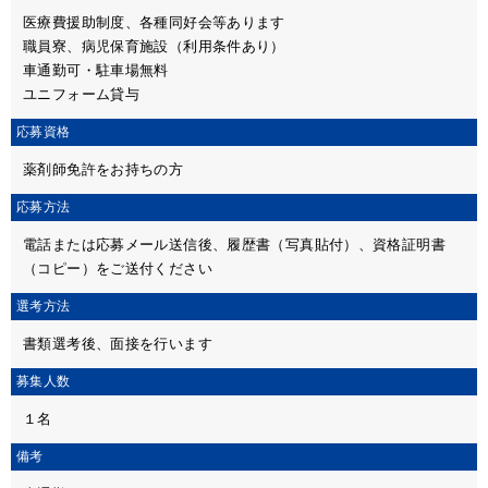
医療費援助制度、各種同好会等あります
職員寮、病児保育施設（利用条件あり）
車通勤可・駐車場無料
ユニフォーム貸与
応募資格
薬剤師免許をお持ちの方
応募方法
電話または応募メール送信後、履歴書（写真貼付）、資格証明書
（コピー）をご送付ください
選考方法
書類選考後、面接を行います
募集人数
１名
備考