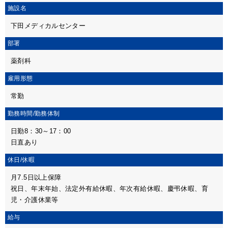
施設名
下田メディカルセンター
部署
薬剤科
雇用形態
常勤
勤務時間/
勤務体制
日勤8：30～17：00
日直あり
休日/休暇
月7.5日以上保障
祝日、年末年始、法定外有給休暇、年次有給休暇、慶弔休暇、育
児・介護休業等
給与