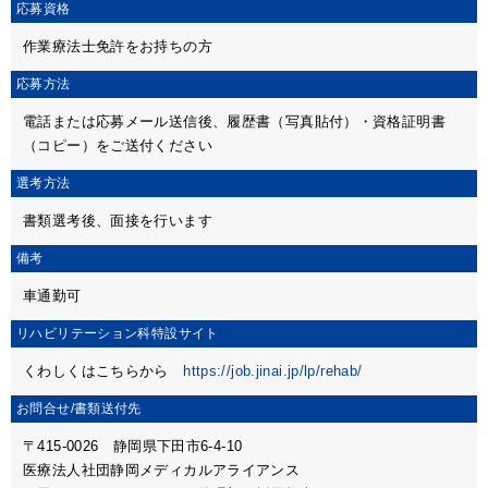
応募資格
作業療法士免許をお持ちの方
応募方法
電話または応募メール送信後、履歴書（写真貼付）・資格証明書
（コピー）をご送付ください
選考方法
書類選考後、面接を行います
備考
車通勤可
リハビリテーション科特設サイト
くわしくはこちらから
https://job.jinai.jp/lp/rehab/
お問合せ/
書類送付先
〒415-0026 静岡県下田市6-4-10
医療法人社団静岡メディカルアライアンス