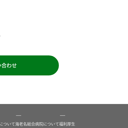
。
い合わせ
について
海老名総合病院について
福利厚生