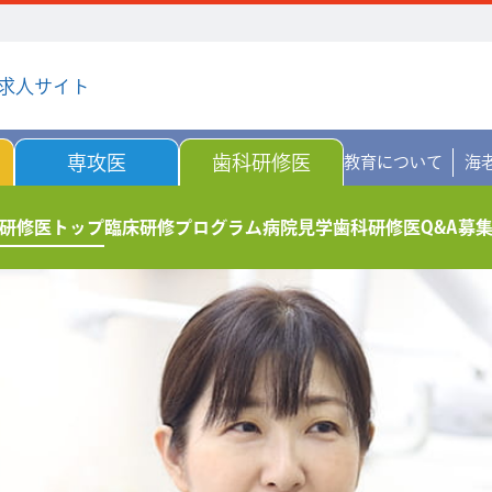
求人サイト
専攻医
歯科研修医
教育について
海
研修医トップ
臨床研修プログラム
病院見学
歯科研修医Q&A
募