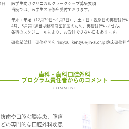
4日
医学生向けクリニカルクラークシップ募集要項
当院では、医学生の研修を受付ております。
年末・年始（12月29日～1月3日）、土・日・祝祭日の実習は行
4月、5月第1週目は新研修医配属のため、実習は行いません。
各科のスケジュールにより、お受けできない日もあります。
研修希望科、研修期間を
rinsyou_kensyu@jin-ai.or.jp
臨床研修担
歯科・歯科口腔外科
プログラム責任者からのコメント
COMMENT
の抜歯や口腔粘膜疾患、腫瘍
などの専門的な口腔外科疾患