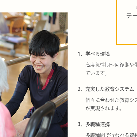
テ
1、学べる環境
高度急性期～回復期や
ています。
2、充実した教育システム
個々に合わせた教育シ
が実現されます。
3、多職種連携
多職種間で行われる複