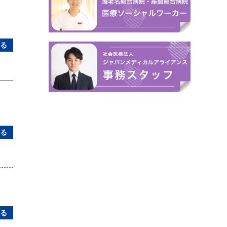
る
る
る