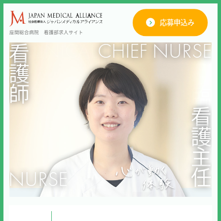
応募申込み
座間総合病院 看護部求人サイト
CLINICAL INSTRUCTOR
CHIEF NURSE
NEW GRAD
CHIEF
看
看
看
救
護
護
護
急
師
師
師
救
臨
命
床
看
士
指
護
新
導
主
主
卒
者
任
任
NURSE
NURSE
NURSE
PARAMEDIC