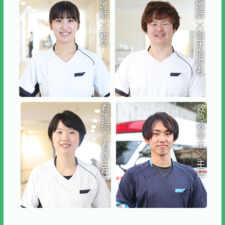
護
護
話しやすい
師
師
、
アットホームな
が
雰囲気ときれいな
新
臨
建物が魅力です
卒
床
指
2021年入職
導
4階東病棟
者
（地域包括医療病棟）
看
救
護
急
師
救
救急救命士として
激が
命
学ばないような内容を
た
士
看
知ることができます
護
主
主
2016年入職
任
任
患者サポートセンター
）