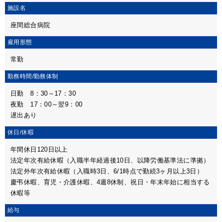
施設名
座間総合病院
雇用形態
常勤
勤務時間/
勤務体制
日勤 8：30～17：30
夜勤 17：00～翌9：00
遅出あり
休日/休暇
年間休日120日以上
法定年次有給休暇（入職半年経過後10日、以降労働基準法に準拠）
法定外年次有給休暇（入職時3日、6/1時点で勤続3ヶ月以上3日）
慶弔休暇、育児・介護休暇、4週8休制、祝日・年末年始に相当する
休暇等
給与