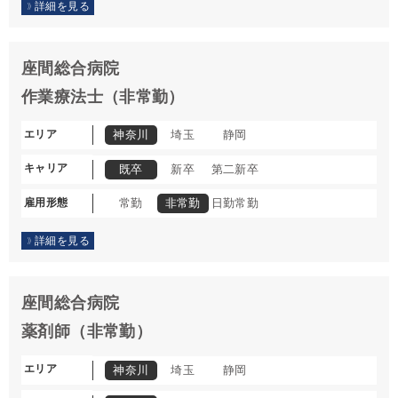
詳細を見る
座間総合病院
作業療法士（非常勤）
エリア
神奈川
埼玉
静岡
キャリア
既卒
新卒
第二新卒
雇用形態
常勤
非常勤
日勤常勤
詳細を見る
座間総合病院
薬剤師（非常勤）
エリア
神奈川
埼玉
静岡