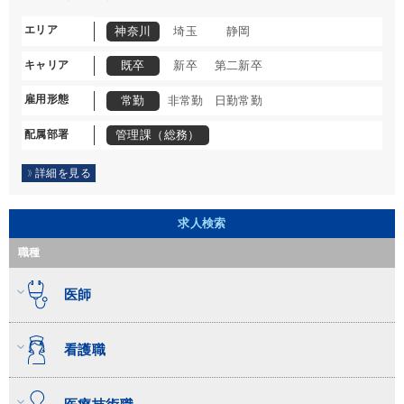
エリア
神奈川
埼玉
静岡
キャリア
既卒
新卒
第二新卒
雇用形態
常勤
非常勤
日勤常勤
配属部署
管理課（総務）
詳細を見る
求人検索
職種
医師
看護職