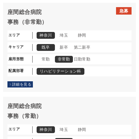
急募
座間総合病院
事務（非常勤）
エリア
神奈川
埼玉
静岡
キャリア
既卒
新卒
第二新卒
雇用形態
常勤
非常勤
日勤常勤
配属部署
リハビリテーション科
詳細を見る
座間総合病院
事務（常勤）
エリア
神奈川
埼玉
静岡