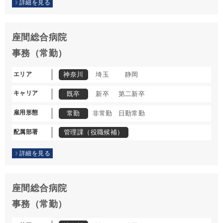
詳細を見る
座間総合病院
事務（常勤）
エリア
神奈川
埼玉
静岡
キャリア
既卒
新卒
第二新卒
雇用形態
常勤
非常勤
日勤常勤
配属部署
管理課（役職候補）
詳細を見る
座間総合病院
事務（常勤）