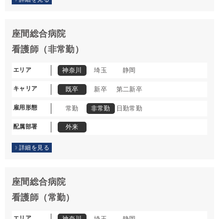
座間総合病院
看護師（非常勤）
エリア
神奈川
埼玉
静岡
キャリア
既卒
新卒
第二新卒
雇用形態
常勤
非常勤
日勤常勤
配属部署
外来
詳細を見る
座間総合病院
看護師（常勤）
エリア
神奈川
埼玉
静岡