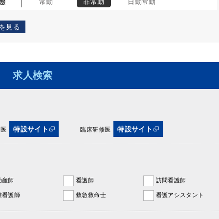
態
常勤
非常勤
日勤常勤
を見る
求人検索
特設サイト
特設サイト
攻医
臨床研修医
助産師
看護師
訪問看護師
准看護師
救急救命士
看護アシスタント