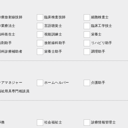
診療放射線技師
臨床検査技師
細胞検査士
作業療法士
言語聴覚士
臨床工学技士
歯科衛生士
視能訓練士
栄養士
薬剤助手
放射線科助手
リハビリ助手
眼科診療補助者
栄養士助手
調理助手
ケアマネジャー
ホームヘルパー
介護助手
福祉用具専門相談員
事務
社会福祉士
診療情報管理士