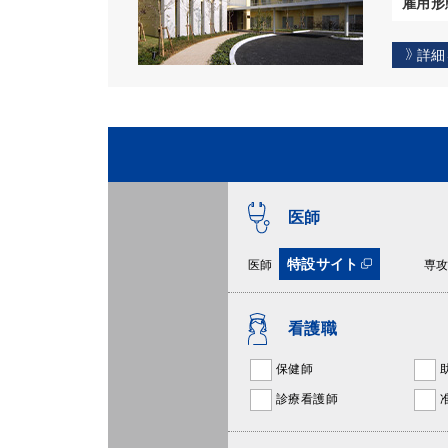
雇用形
詳細
医師
特設サイト
医師
専
看護職
保健師
診療看護師