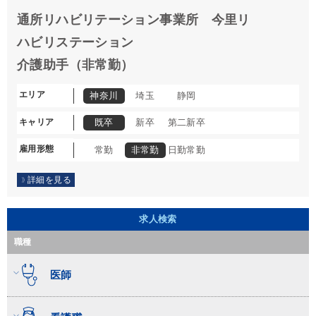
通所リハビリテーション事業所 今里リ
ハビリステーション
介護助手（非常勤）
エリア
神奈川
埼玉
静岡
キャリア
既卒
新卒
第二新卒
雇用形態
常勤
非常勤
日勤常勤
詳細を見る
求人検索
職種
医師