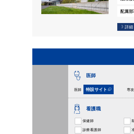
配属部
詳細
医師
特設サイト
医師
専
看護職
保健師
診療看護師