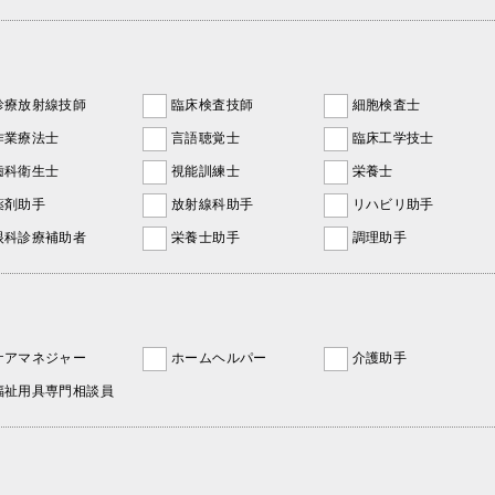
診療放射線技師
臨床検査技師
細胞検査士
作業療法士
言語聴覚士
臨床工学技士
歯科衛生士
視能訓練士
栄養士
薬剤助手
放射線科助手
リハビリ助手
眼科診療補助者
栄養士助手
調理助手
ケアマネジャー
ホームヘルパー
介護助手
福祉用具専門相談員