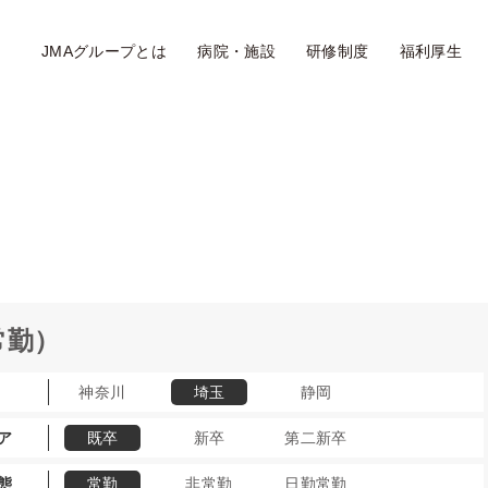
JMAグループとは
病院・施設
研修制度
福利厚生
常勤）
神奈川
埼玉
静岡
ア
既卒
新卒
第二新卒
態
常勤
非常勤
日勤常勤