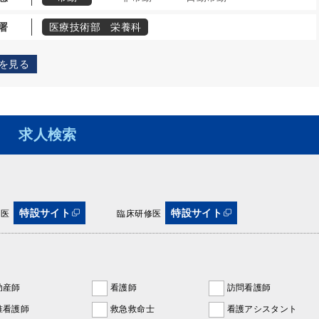
署
医療技術部 栄養科
を見る
求人検索
特設サイト
特設サイト
攻医
臨床研修医
助産師
看護師
訪問看護師
准看護師
救急救命士
看護アシスタント