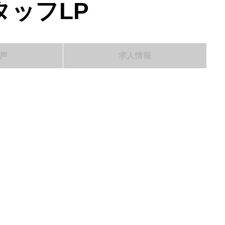
ッフLP
声
求人情報