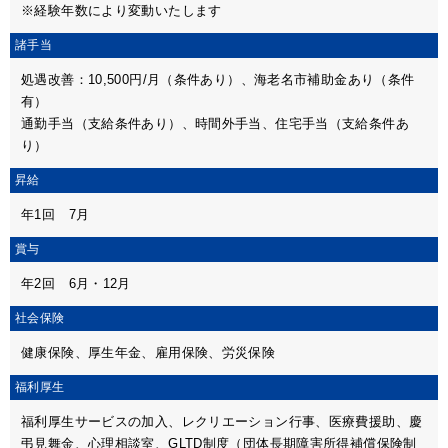
※経験年数により変動いたします
諸手当
処遇改善：10,500円/月（条件あり）、海老名市補助金あり（条件
有）
通勤手当（支給条件あり）、時間外手当、住宅手当（支給条件あ
り）
昇給
年1回 7月
賞与
年2回 6月・12月
社会保険
健康保険、厚生年金、雇用保険、労災保険
福利厚生
福利厚生サービスの加入、レクリエーション行事、医療費援助、慶
弔見舞金、心理相談室、GLTD制度（団体長期障害所得補償保険制