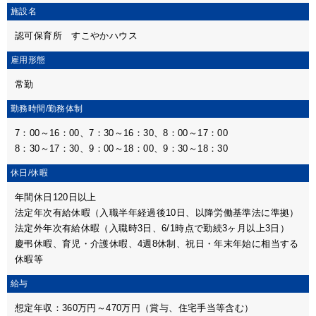
施設名
認可保育所 すこやかハウス
雇用形態
常勤
勤務時間/
勤務体制
7：00～16：00、7：30～16：30、8：00～17：00
8：30～17：30、9：00～18：00、9：30～18：30
休日/休暇
年間休日120日以上
法定年次有給休暇（入職半年経過後10日、以降労働基準法に準拠）
法定外年次有給休暇（入職時3日、6/1時点で勤続3ヶ月以上3日）
慶弔休暇、育児・介護休暇、4週8休制、祝日・年末年始に相当する
休暇等
給与
想定年収：360万円～470万円（賞与、住宅手当等含む）