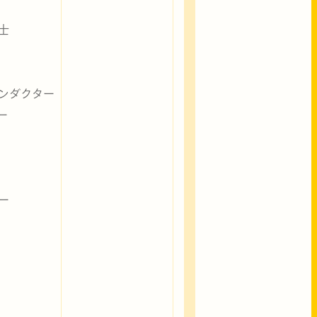
士
ンダクター
ー
ー