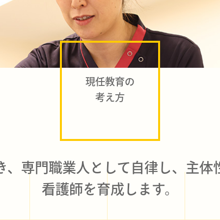
現任教育の
考え方
き、
専門職業人として自律し、
主体
看護師を
育成します。