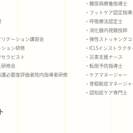
・糖尿病療養指導士
・フットケア認定指導
理
・呼吸療法認定士
・消化器内視鏡技師
ビリテーション講習会
・弾性ストッキングコ
ーション研修
・ICLSインストラクタ
ジセラピスト
・災害支援ナース
上研修会
・転倒予防指導士
看護必要度評価者院内指導者研修
・ケアマネージャー
・骨粗鬆症マネージャ
・認知症ケア専門士
ト