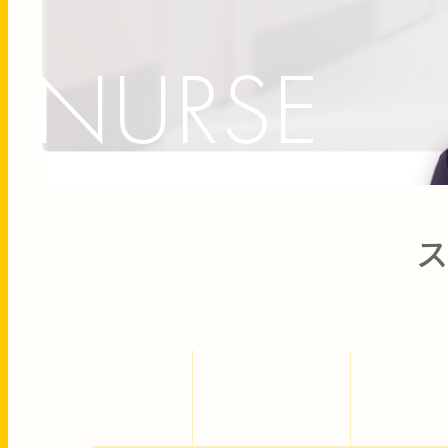
NURSE
ス