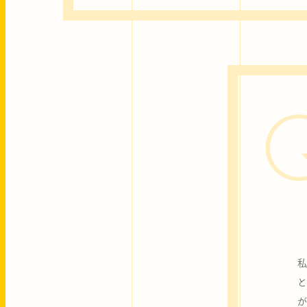
私
と
が