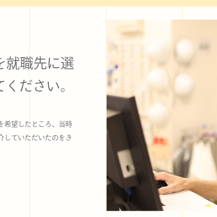
を就職先に選
てください。
を希望したところ、当時
介していただいたのをき