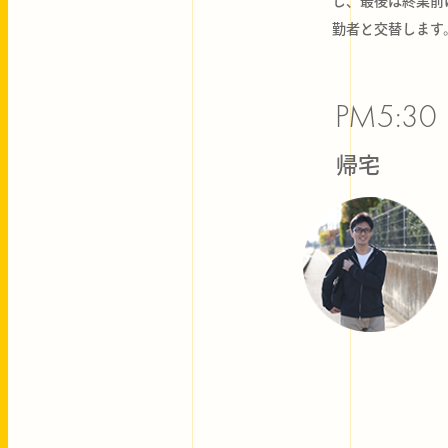
し、最後は終業前
勤者と交替します
PM5:30
帰宅