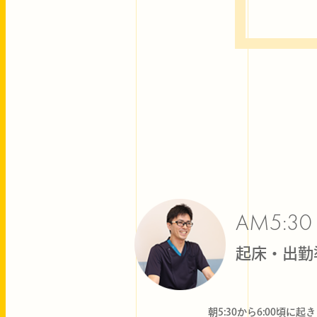
AM5:30
起床・出勤
朝5:30から6:00頃に