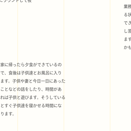
にラウンドして夜
業
。
る
で
し
ま
か
家に帰ったら夕食ができているの
で、食後は子供達とお風呂に入り
ます。子供や妻と今日一日にあった
ことなどの話をしたり、時間があ
れば子供と遊びます。そうしている
とすぐ子供達を寝かせる時間にな
ります。