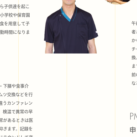
ら子供達を起こ
小学校や保育園
午
食を用意して子
者
勤時間になりま
か
チ
換
ま
前
な
・下膳や食事介
ムツ交換などを行
違うカンファレン
。検温で異常の早
P
常があるときは医
申
仰ぎます。記録を