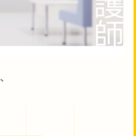
護
師
、