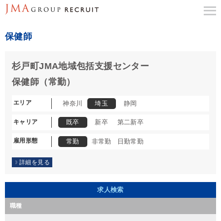
保健師
杉戸町JMA地域包括支援センター
保健師（常勤）
エリア
神奈川
埼玉
静岡
キャリア
既卒
新卒
第二新卒
雇用形態
常勤
非常勤
日勤常勤
詳細を見る
求人検索
職種