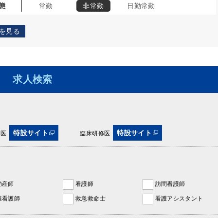
態
常勤
非常勤
日勤常勤
を見る
求人検索
特設サイト
特設サイト
攻医
臨床研修医
助産師
看護師
訪問看護師
准看護師
救急救命士
看護アシスタント