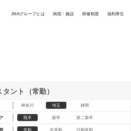
JMAグループとは
病院・施設
研修制度
福利厚生
スタント（常勤）
神奈川
埼玉
静岡
ア
既卒
新卒
第二新卒
態
常勤
非常勤
日勤常勤