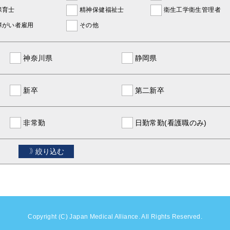
保育士
精神保健福祉士
衛生工学衛生管理者
障がい者雇用
その他
神奈川県
静岡県
新卒
第二新卒
非常勤
日勤常勤(看護職のみ)
絞り込む
Copyright (C) Japan Medical Alliance. All Rights Reserved.