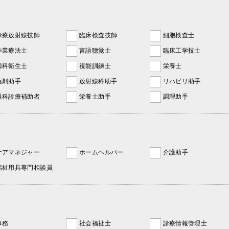
診療放射線技師
臨床検査技師
細胞検査士
作業療法士
言語聴覚士
臨床工学技士
歯科衛生士
視能訓練士
栄養士
薬剤助手
放射線科助手
リハビリ助手
眼科診療補助者
栄養士助手
調理助手
ケアマネジャー
ホームヘルパー
介護助手
福祉用具専門相談員
事務
社会福祉士
診療情報管理士