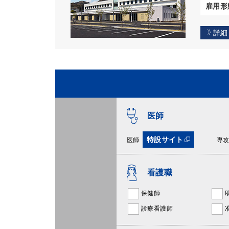
雇用形
詳細
医師
特設サイト
医師
専
看護職
保健師
診療看護師