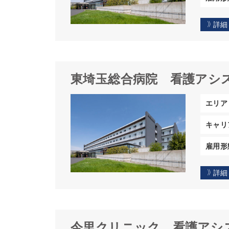
詳細
東埼玉総合病院
看護アシ
エリア
キャリ
雇用形
詳細
今里クリニック
看護アシ