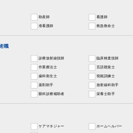
助産師
看護師
准看護師
救急救命士
術職
診療放射線技師
臨床検査技師
作業療法士
言語聴覚士
歯科衛生士
視能訓練士
薬剤助手
放射線科助手
眼科診療補助者
栄養士助手
ケアマネジャー
ホームヘルパー