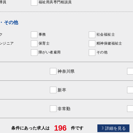
導員
福祉用具専門相談員
・その他
ク
事務
社会福祉士
ンジニア
保育士
精神保健福祉士
障がい者雇用
その他
神奈川県
新卒
非常勤
196
条件にあった求人は
件です
詳細を見る