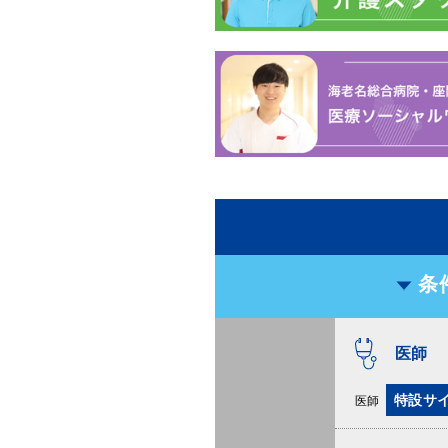
条
医師
特設サ
医師