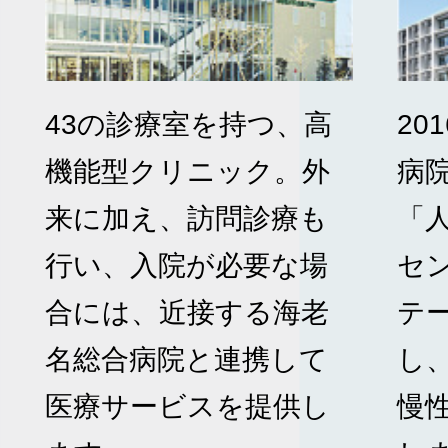
43の診療室を持つ、高
20
機能型クリニック。外
病
来に加え、訪問診療も
「
行い、入院が必要な場
セ
合には、近接する海老
テ
名総合病院と連携して
し
医療サービスを提供し
慢