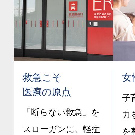
救急こそ
女
医療の原点
子
「断らない救急」を
力
スローガンに、軽症
を