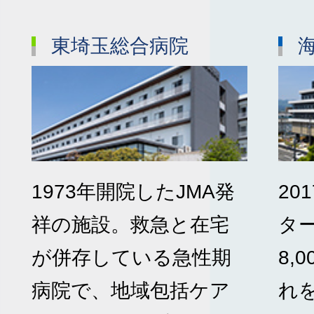
東埼玉総合病院
1973年開院したJMA発
20
祥の施設。救急と在宅
タ
が併存している急性期
8,
病院で、地域包括ケア
れ