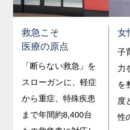
救急こそ
女
医療の原点
子
「断らない救急」を
力
スローガンに、軽症
を
から重症、特殊疾患
度
まで年間約8,400台
性