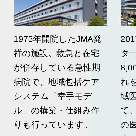
1973年開院したJMA発
20
祥の施設。救急と在宅
タ
が併存している急性期
8,
病院で、地域包括ケア
れ
システム「幸手モデ
域
ル」の構築・仕組み作
て
りも行っています。
の