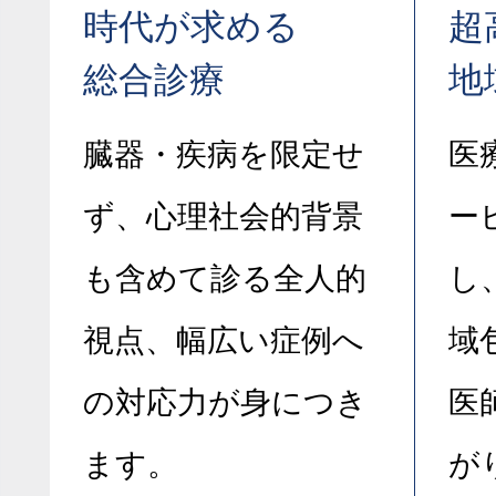
時代が求める
超
総合診療
地
臓器・疾病を限定せ
医
ず、心理社会的背景
ー
も含めて診る全人的
し
視点、幅広い症例へ
域
の対応力が身につき
医
ます。
が