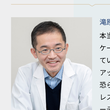
滝
本
ケ
て
ア
恐
レ
ー