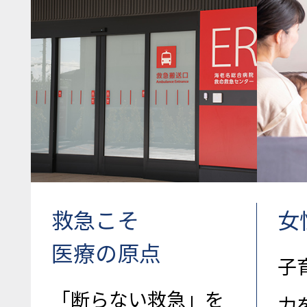
救急こそ
女
医療の原点
子
「断らない救急」を
力