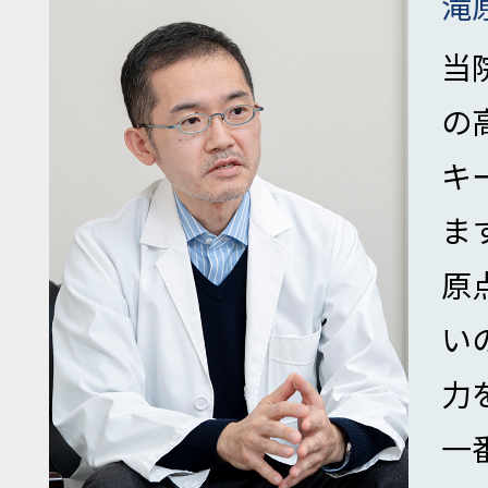
滝
当
の
キ
ま
原
い
力
一