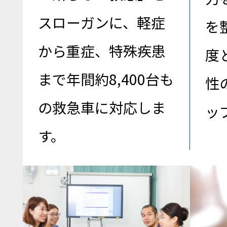
スローガンに、軽症
を
から重症、特殊疾患
度
まで年間約8,400台も
性
の救急車に対応しま
ッ
す。