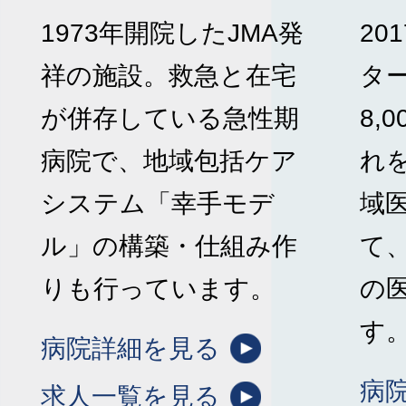
1973年開院したJMA発
20
祥の施設。救急と在宅
タ
が併存している急性期
8,
病院で、地域包括ケア
れ
システム「幸手モデ
域
ル」の構築・仕組み作
て
りも行っています。
の
す
病院詳細を見る
病
求人一覧を見る