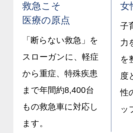
救急こそ
女
医療の原点
子
「断らない救急」を
力
スローガンに、軽症
を
から重症、特殊疾患
度
まで年間約8,400台
性
もの救急車に対応し
ッ
ます。