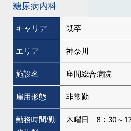
糖尿病内科
キャリア
既卒
エリア
神奈川
施設名
座間総合病院
雇用形態
非常勤
勤務時間/
勤
木曜日 8：30～17