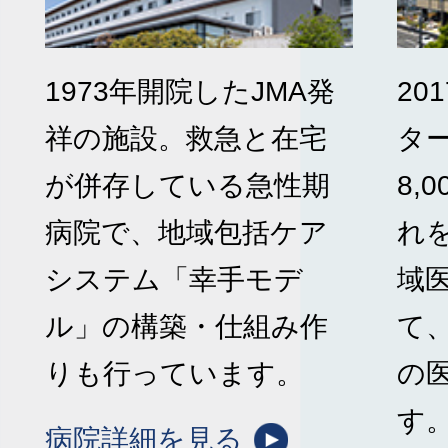
1973年開院したJMA発
20
祥の施設。救急と在宅
タ
が併存している急性期
8,
病院で、地域包括ケア
れ
システム「幸手モデ
域
ル」の構築・仕組み作
て
りも行っています。
の
す
病院詳細を見る