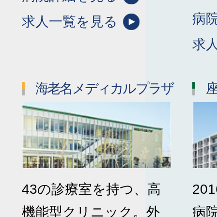
病
求人一覧を見る
求
海老名メディカルプラザ
43の診療室を持つ、高
20
機能型クリニック。外
病