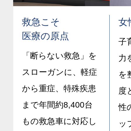
救急こそ
女
医療の原点
子
「断らない救急」を
力
スローガンに、軽症
を
から重症、特殊疾患
度
まで年間約8,400台
性
もの救急車に対応し
ッ