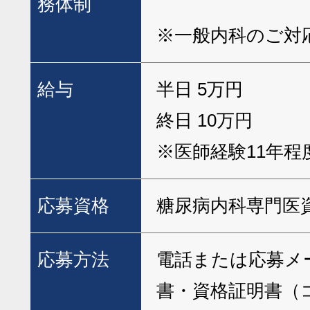
務体制
※一般内科のご対
給与
半日 5万円
終日 10万円
※医師経験11年程
応募資格
糖尿病内科専門医
応募方法
電話または応募メ
書・資格証明書（