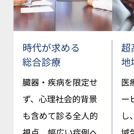
時代が求める
超
総合診療
地
臓器・疾病を限定せ
医
ず、心理社会的背景
ー
も含めて診る全人的
し
視点、幅広い症例へ
域